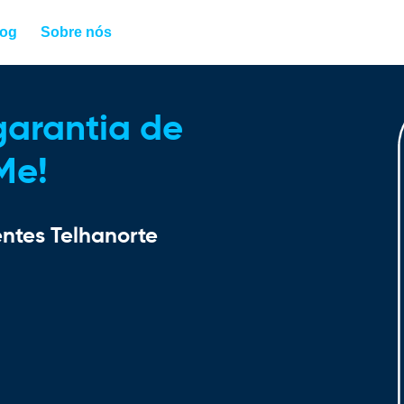
log
Sobre nós
arantia de
Me!
entes Telhanorte