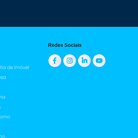
Redes Sociais
ia de Imóvel
esa
rma
s
nomo
mo