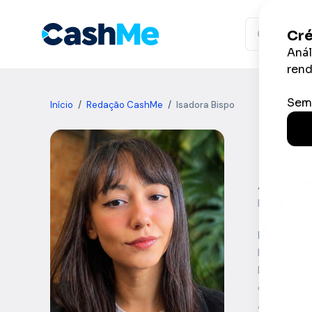
Ir
para
o
conteúdo
Início
/
Redação CashMe
/
Isadora Bispo
Isad
Atualmen
Redatora 
Resumo
Profission
Formada em
canais.
Ao longo d