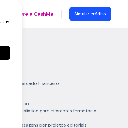
Sobre a CashMe
Simular crédito
 para o mercado financeiro.
e estratégico.
eúdo jornalístico para diferentes formatos e
ng, com passagens por projetos editoriais,