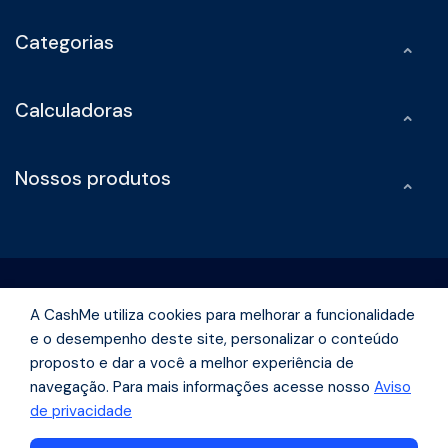
Categorias
Calculadoras
Nossos produtos
A CashMe utiliza cookies para melhorar a funcionalidade
e o desempenho deste site, personalizar o conteúdo
Rua Olimpíadas, 242 -Vila Olímpia São Paulo - São Paulo | CEP
proposto e dar a você a melhor experiência de
04551-000
navegação. Para mais informações acesse nosso
Aviso
de privacidade