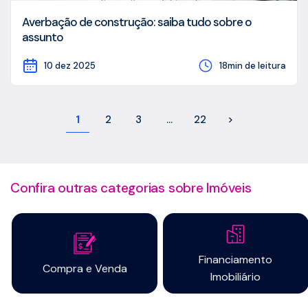
Averbação de construção: saiba tudo sobre o
assunto
10 dez 2025
18min de leitura
1
2
3
…
22
>
Confira outras categorias sobre Imóveis
Financiamento
Compra e Venda
Imobiliário