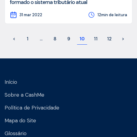
formado o sistema tributário atual
31 mar 2022
12min de leitura
<
1
…
8
9
10
11
12
>
Início
Sobre a CashMe
Política de Privacidade
Mapa do Site
Glossário