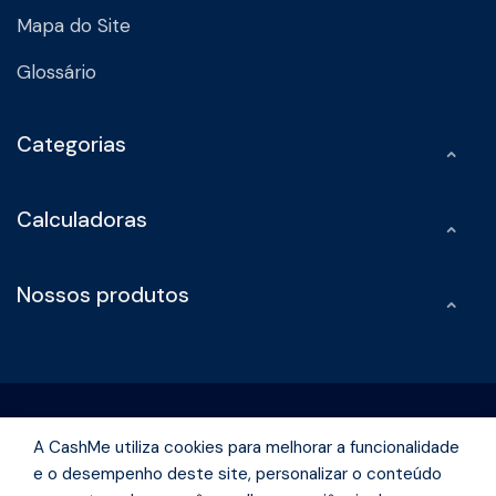
Mapa do Site
Glossário
Categorias
Calculadoras
Nossos produtos
A CashMe utiliza cookies para melhorar a funcionalidade
e o desempenho deste site, personalizar o conteúdo
Rua Olimpíadas, 242 -Vila Olímpia São Paulo - São Paulo | CEP