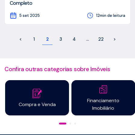
Completo
5 set 2025
12min de leitura
<
1
2
3
4
…
22
>
Confira outras categorias sobre Imóveis
Financiamento
Compra e Venda
Imobiliário