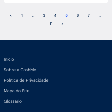
<
1
…
3
4
5
6
7
…
11
>
Início
Sobre a CashMe
Política de Privacidade
Mapa do Site
Glossário