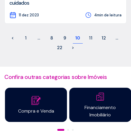
cuidados
11 dez 2023
4min de leitura
<
1
…
8
9
10
11
12
…
22
>
Confira outras categorias sobre Imóveis
Financiamento
Compra e Venda
Imobiliário