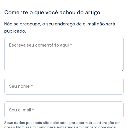
Comente o que você achou do artigo
Não se preocupe, o seu endereço de e-mail não será
publicado.
Escreva
seu
comentário
aqui
*
Seu
nome
*
Seu
e-
mail
*
Seus dados pessoais são coletados para permitir a interação em
nosso blog, assim como para entrarmos em contato com você,