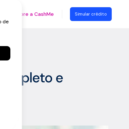
Sobre a CashMe
Simular crédito
tico
completo e