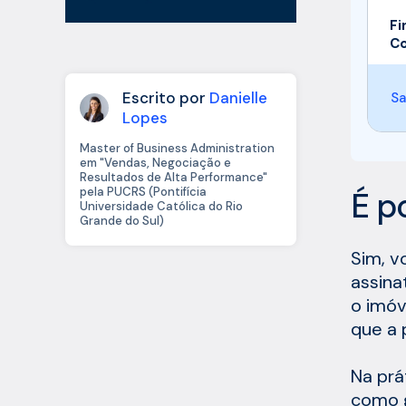
Fi
Co
Escrito por
Danielle
Sa
Lopes
Master of Business Administration
em "Vendas, Negociação e
Resultados de Alta Performance"
pela PUCRS (Pontifícia
É p
Universidade Católica do Rio
Grande do Sul)
Sim, v
assina
o imóv
que a 
Na prá
como g