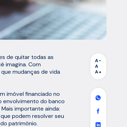
es de quitar todas as
A-
cê imagina. Com
A
l que mudanças de vida
A+
um imóvel financiado no
e o envolvimento do banco
 Mais importante ainda:
s que podem resolver seu
do patrimônio.