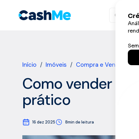
Ir
para
o
conteúdo
Início
/
Imóveis
/
Compra e Venda
/
Co
Como vender imóv
prático
16 dez 2025
8min de leitura