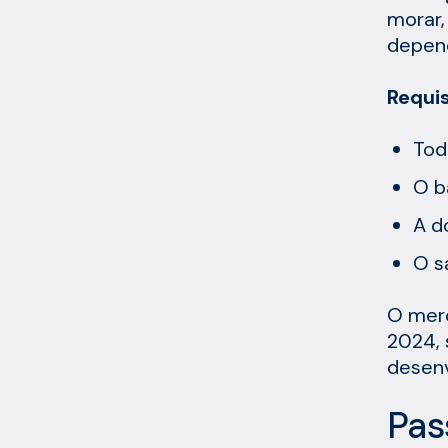
morar,
depend
Requis
Tod
O b
A d
O s
O merc
2024, 
desenv
Pas