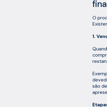
fin
O proc
Existe
1. Ve
Quando
compra
restan
Exempl
devedo
são de
aprese
Etapa