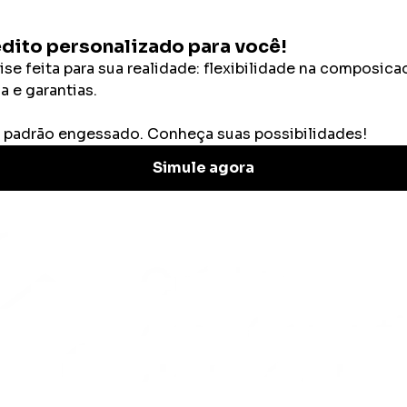
Categorias
Calculadoras
mo vender imóvel financiado: guia completo e prá
el financiado: guia 