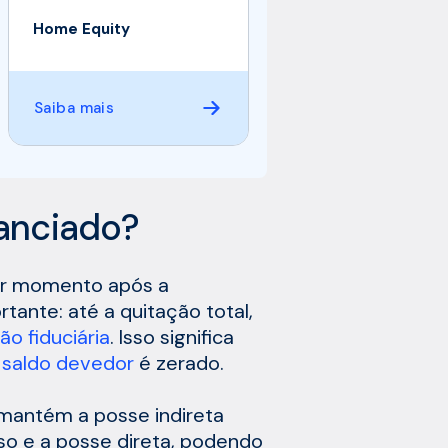
Home Equity
Saiba mais
nanciado?
uer momento após a
tante: até a quitação total,
ão fiduciária
. Isso significa
o
saldo devedor
é zerado.
 mantém a posse indireta
so e a posse direta, podendo