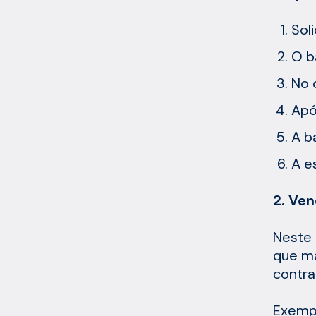
Sol
O b
No 
Apó
A b
A e
2. Ve
Neste 
que ma
contra
Exempl