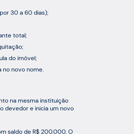
por 30 a 60 dias);
nte total;
uitação;
ula do imóvel;
da no novo nome.
nto na mesma instituição
o devedor e inicia um novo
com saldo de R$ 200.000. O