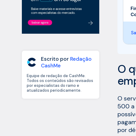
Fi
Co
Sa
Escrito por
Redação
O q
CashMe
Equipe de redação de CashMe.
emp
Todos os conteúdos são revisados
por especialistas do ramo e
atualizados periodicamente.
O serv
500 a 
possív
pagame
por dé