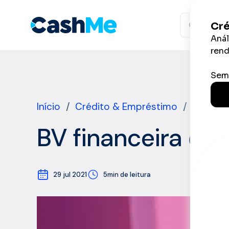
Ir
para
o
conteúdo
Início
/
Crédito & Empréstimo
/
Tipos d
BV financeira em
29 jul 2021
5min de leitura