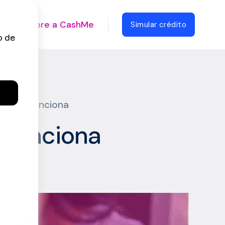
Sobre a CashMe
Simular crédito
a como funciona
 funciona