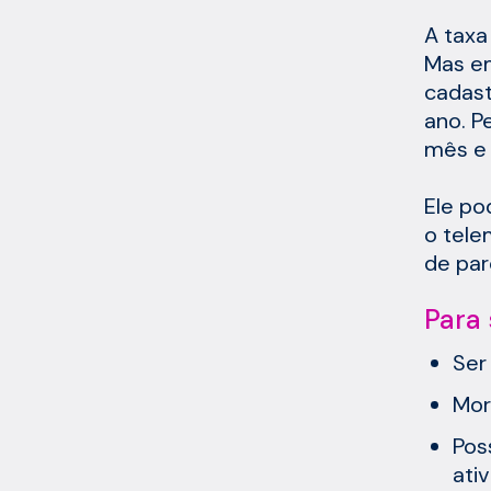
A taxa
Mas em
cadast
ano. P
mês e 
Ele po
o tele
de par
Para 
Ser
Mor
Pos
ati