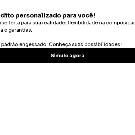
Categorias
Calculadoras
e empréstimos
/
BV financeira empréstimo: saib
préstimo: saiba como