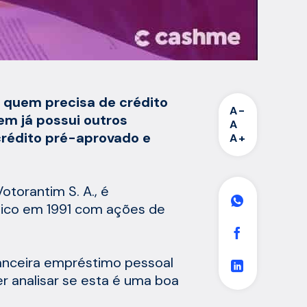
 quem precisa de crédito
A-
uem já possui outros
A
crédito pré-aprovado e
A+
torantim S. A., é
blico em 1991 com ações de
nanceira empréstimo pessoal
er analisar se esta é uma boa