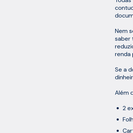
contud
docum
Nem s
saber 
reduzi
renda 
Se a d
dinhei
Além d
2 e
Fol
Car