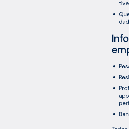
tiv
Que
dad
Inf
emp
Pes
Res
Pro
apo
per
Ban
Todas 