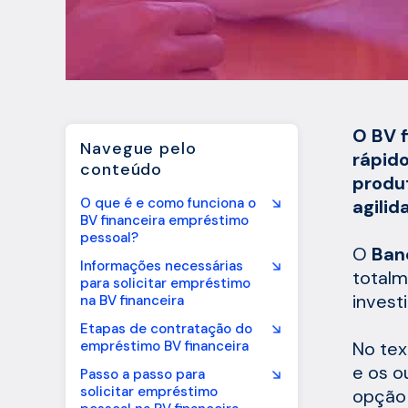
O BV 
Navegue pelo
rápido
conteúdo
produ
O que é e como funciona o
agili
BV financeira empréstimo
pessoal?
O
Ban
Informações necessárias
totalm
para solicitar empréstimo
invest
na BV financeira
Etapas de contratação do
empréstimo BV financeira
No tex
e os o
Passo a passo para
solicitar empréstimo
opção 