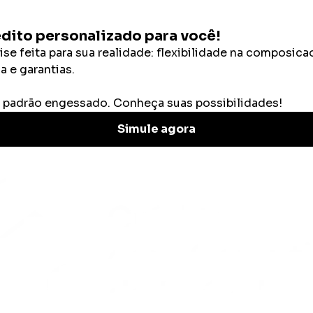
Categorias
Calculadoras
a dos sonhos: dicas incríveis
 casa dos sonhos: di