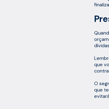
finaliz
Pre
Quando
orçame
dívida
Lembre
que vo
contra
O segr
que te
evitar