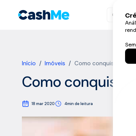
Ir
para
o
conteúdo
Início
/
Imóveis
/
Como conquistar a cas
Como conquistar a
18 mar 2020
4min de leitura