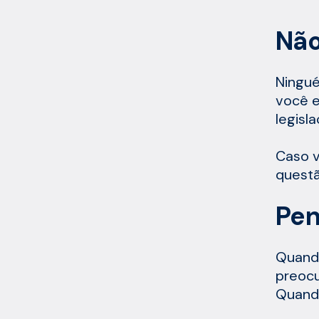
Não
Ningué
você e
legisl
Caso v
questã
Pen
Quando
preocu
Quando