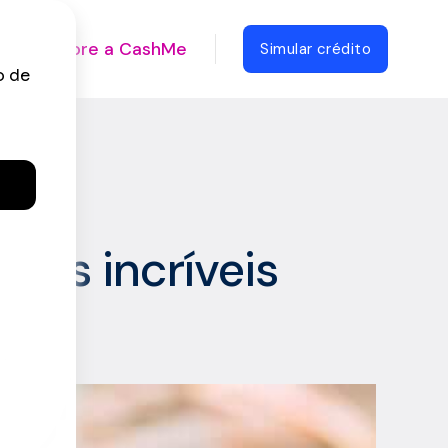
Sobre a CashMe
Simular crédito
cas incríveis