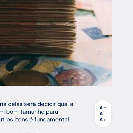
a delas será decidir qual a
A-
, um bom tamanho para
A
utros itens é fundamental.
A+