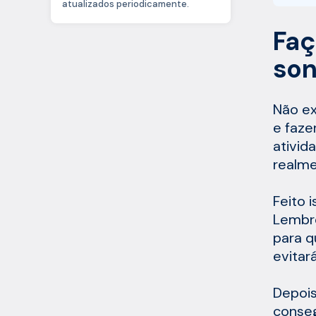
atualizados periodicamente.
Faç
so
Não ex
e faze
ativid
realme
Feito 
Lembre
para q
evitar
Depois 
conseg