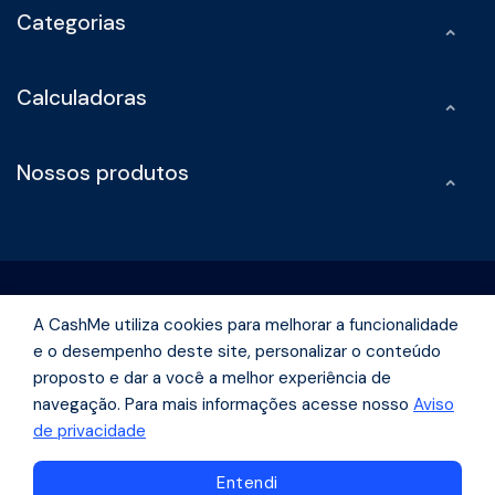
Categorias
Calculadoras
Nossos produtos
A CashMe utiliza cookies para melhorar a funcionalidade
e o desempenho deste site, personalizar o conteúdo
Rua Olimpíadas, 242 -Vila Olímpia São Paulo - São Paulo | CEP
proposto e dar a você a melhor experiência de
04551-000
navegação. Para mais informações acesse nosso
Aviso
de privacidade
Navegue pelo conteúdo
Entendi