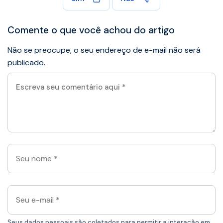
Comente o que você achou do artigo
Não se preocupe, o seu endereço de e-mail não será
publicado.
Escreva
seu
comentário
aqui
*
Seu
nome
*
Seu
e-
mail
Seus dados pessoais são coletados para permitir a interação em