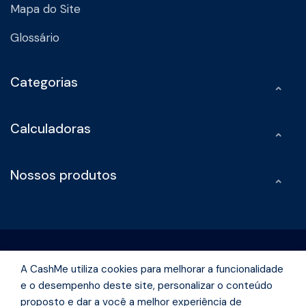
Mapa do Site
Glossário
Categorias
Calculadoras
Nossos produtos
A CashMe utiliza cookies para melhorar a funcionalidade
e o desempenho deste site, personalizar o conteúdo
Rua Olimpíadas, 242 -Vila Olímpia São Paulo - São Paulo | CEP
proposto e dar a você a melhor experiência de
04551-000