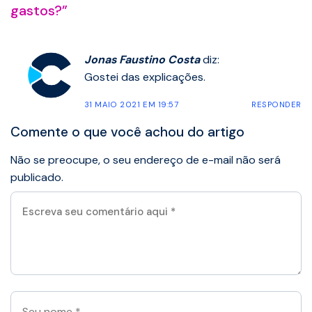
gastos?
”
Jonas Faustino Costa
diz:
Gostei das explicações.
31 MAIO 2021 EM 19:57
RESPONDER
Comente o que você achou do artigo
Não se preocupe, o seu endereço de e-mail não será
publicado.
Escreva
seu
comentário
aqui
*
Seu