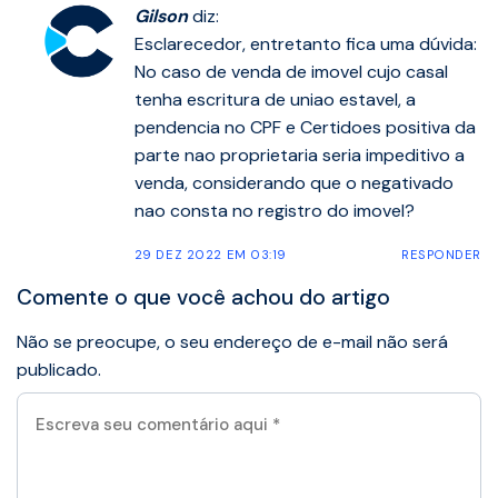
Gilson
diz:
Esclarecedor, entretanto fica uma dúvida:
No caso de venda de imovel cujo casal
tenha escritura de uniao estavel, a
pendencia no CPF e Certidoes positiva da
parte nao proprietaria seria impeditivo a
venda, considerando que o negativado
nao consta no registro do imovel?
29 DEZ 2022 EM 03:19
RESPONDER
Comente o que você achou do artigo
Não se preocupe, o seu endereço de e-mail não será
publicado.
Escreva
seu
comentário
aqui