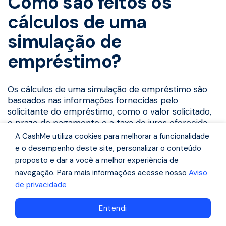
Como são feitos os
cálculos de uma
simulação de
empréstimo?
Os cálculos de uma simulação de empréstimo são
baseados nas informações fornecidas pelo
solicitante do empréstimo, como o valor solicitado,
o prazo de pagamento e a taxa de juros oferecida
pela instituição financeira.
A CashMe utiliza cookies para melhorar a funcionalidade
e o desempenho deste site, personalizar o conteúdo
Normalmente, os cálculos incluem os seguintes
proposto e dar a você a melhor experiência de
componentes:
navegação. Para mais informações acesse nosso
Aviso
de privacidade
Valor do empréstimo: é o montante solicitado
pelo cliente.
Navegue pelo conteúdo
Entendi
Taxa de juros: é a taxa cobrada pela instituição