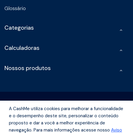
Glossário
Categorias
Calculadoras
Nossos produtos
A CashMe utiliza cookies para melhorar a funcionalidade
e o desempenho deste site, personalizar o conteúdo
Rua Olimpíadas, 242 -Vila Olímpia São Paulo - São Paulo | CEP
proposto e dar a você a melhor experiência de
04551-000
navegação. Para mais informações acesse nosso
Aviso