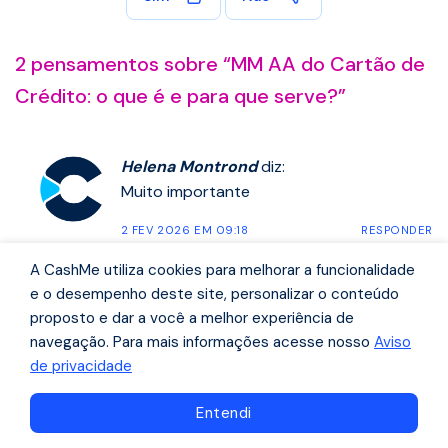
2 pensamentos sobre “
MM AA do Cartão de
Crédito: o que é e para que serve?
”
Helena Montrond
diz:
Muito importante
2 FEV 2026 EM 09:18
RESPONDER
A CashMe utiliza cookies para melhorar a funcionalidade
José Carneiro
diz:
e o desempenho deste site, personalizar o conteúdo
Muito bom gostei muito
proposto e dar a você a melhor experiência de
navegação. Para mais informações acesse nosso
Aviso
23 MAR 2026 EM 15:42
RESPONDER
de privacidade
Comente o que você achou do artigo
Navegue pelo conteúdo
Entendi
Não se preocupe, o seu endereço de e-mail não será
publicado.