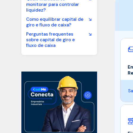
monitorar para controlar
liquidez?
Como equilibrar capital de
giro e fluxo de caixa?
Perguntas frequentes
sobre capital de giro e
fluxo de caixa
Em
R
Sa