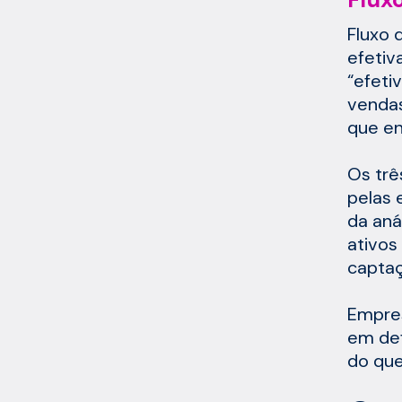
Fluxo 
efetiv
“efeti
vendas
que en
Os trê
pelas 
da aná
ativos
captaç
Empres
em def
do que