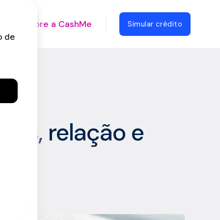
Sobre a CashMe
Simular crédito
quilibrar
nças, relação e