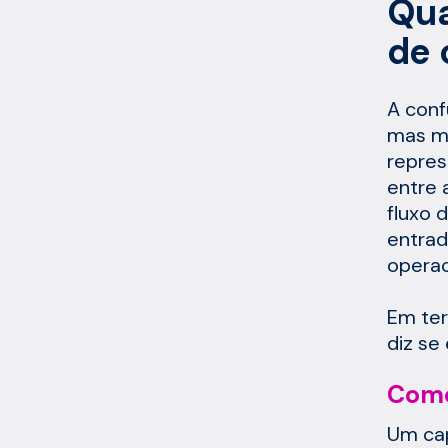
Qua
de 
A conf
mas me
repres
entre 
fluxo 
entrad
operac
Em ter
diz se
Como
Um cap