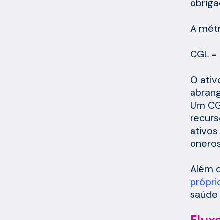
obriga
A métr
CGL = 
O ativ
abrang
Um CGL
recurs
ativos
oneros
Além d
própri
saúde 
Fluxo