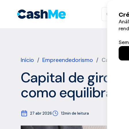
Ir
para
o
conteúdo
Início
/
Empreendedorismo
/
Capital de
Capital de giro e 
como equilibrar
27 abr 2026
12min de leitura