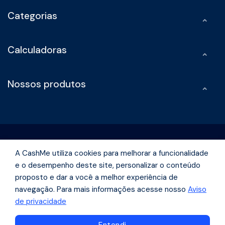
Categorias
Calculadoras
Nossos produtos
A CashMe utiliza cookies para melhorar a funcionalidade
e o desempenho deste site, personalizar o conteúdo
Rua Olimpíadas, 242 -Vila Olímpia São Paulo - São Paulo | CEP
proposto e dar a você a melhor experiência de
04551-000
navegação. Para mais informações acesse nosso
Aviso
de privacidade
Navegue pelo conteúdo