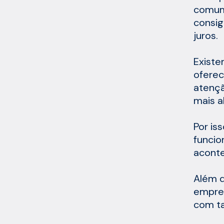
comum
consig
juros.
Existe
oferec
atençã
mais a
Por is
funcio
aconte
Além d
empres
com ta