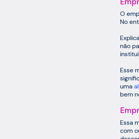
Empr
O empr
No ent
Explic
não pa
instit
Esse m
signif
uma
a
bem n
Empr
Essa m
com ou
descon