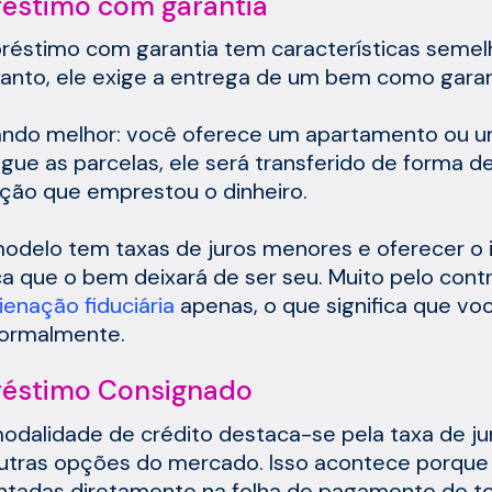
éstimo com garantia
éstimo com garantia tem características semelh
anto, ele exige a entrega de um bem como gara
ando melhor: você oferece um apartamento ou u
gue as parcelas, ele será transferido de forma de
uição que emprestou o dinheiro.
odelo tem taxas de juros menores e oferecer o
ica que o bem deixará de ser seu. Muito pelo con
lienação fiduciária
apenas, o que significa que vo
ormalmente.
éstimo Consignado
odalidade de crédito destaca-se pela taxa de 
tras opções do mercado. Isso acontece porque
tadas diretamente na folha de pagamento do to