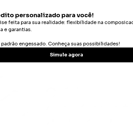
Categorias
Calculadoras
e empréstimos
/
Como solicitar empréstimo para 
préstimo para cirurg