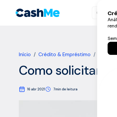
Ir
para
o
conteúdo
Início
/
Crédito & Empréstimo
/
Tipos d
Como solicitar em
16 abr 2021
7min de leitura