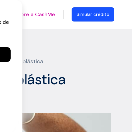
Sobre a CashMe
Simular crédito
cirurgia plástica
ia plástica