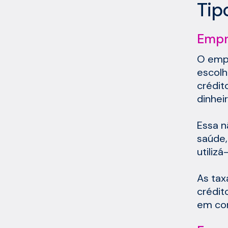
Tip
Empr
O empr
escolh
crédit
dinhei
Essa n
saúde,
utiliz
As tax
crédit
em co