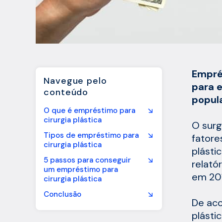
Emprés
Navegue pelo
para 
conteúdo
popul
O que é empréstimo para
cirurgia plástica
O surg
Tipos de empréstimo para
fatore
cirurgia plástica
plásti
5 passos para conseguir
relató
um empréstimo para
em 20
cirurgia plástica
Conclusão
De aco
plásti