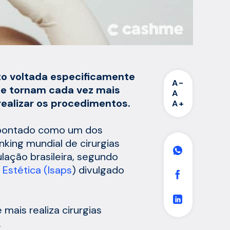
ito voltada especificamente
A-
se tornam cada vez mais
A
ealizar os procedimentos.
A+
 apontado como um dos
anking mundial de cirurgias
lação brasileira, segundo
 Estética (Isaps
) divulgado
mais realiza cirurgias
.