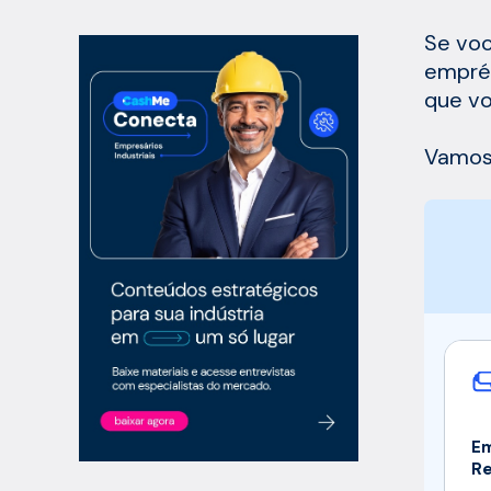
Se voc
emprés
que vo
Vamos
Em
R