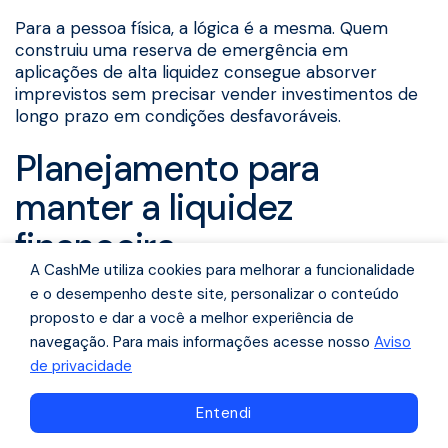
Para a pessoa física, a lógica é a mesma. Quem
construiu uma reserva de emergência em
aplicações de alta liquidez consegue absorver
imprevistos sem precisar vender investimentos de
longo prazo em condições desfavoráveis.
Planejamento para
manter a liquidez
financeira
A CashMe utiliza cookies para melhorar a funcionalidade
e o desempenho deste site, personalizar o conteúdo
Liquidez saudável não acontece por acaso. Ela é
proposto e dar a você a melhor experiência de
resultado de planejamento e de hábitos financeiros
navegação. Para mais informações acesse nosso
Aviso
consistentes, tanto na vida pessoal quanto na
de privacidade
gestão de um negócio.
Para a pessoa física, as práticas mais importantes
Navegue pelo conteúdo
Entendi
são: construir e manter uma reserva de