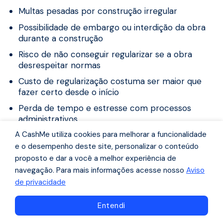
Multas pesadas por construção irregular
Possibilidade de embargo ou interdição da obra
durante a construção
Risco de não conseguir regularizar se a obra
desrespeitar normas
Custo de regularização costuma ser maior que
fazer certo desde o início
Perda de tempo e estresse com processos
administrativos
A CashMe utiliza cookies para melhorar a funcionalidade
O mais seguro é sempre aprovar o projeto antes,
e o desempenho deste site, personalizar o conteúdo
obter o alvará de construção e fazer tudo
proposto e dar a você a melhor experiência de
regularizado desde o começo.
navegação. Para mais informações acesse nosso
Aviso
de privacidade
Perguntas frequentes
sobre averbação de
Navegue pelo conteúdo
Entendi