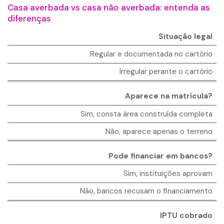
Casa averbada vs casa não averbada: entenda as
diferenças
C
Situação legal
A
C
Regular e documentada no cartório
S
A
A
S
Irregular perante o cartório
A
N
A
S
Ã
A
P
O
Aparece na matrícula?
V
E
A
E
C
V
Sim, consta área construída completa
R
T
E
B
O
R
Não, aparece apenas o terreno
A
B
D
A
A
Pode financiar em bancos?
D
A
Sim, instituições aprovam
Não, bancos recusam o financiamento
IPTU cobrado