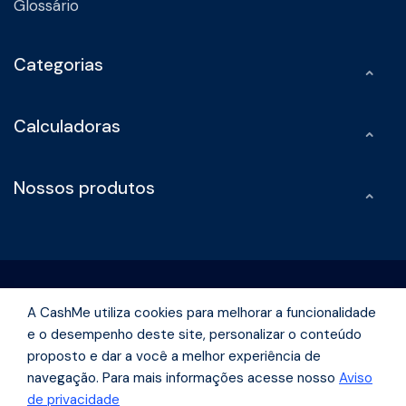
Glossário
Categorias
Calculadoras
Nossos produtos
A CashMe utiliza cookies para melhorar a funcionalidade
e o desempenho deste site, personalizar o conteúdo
Rua Olimpíadas, 242 -Vila Olímpia São Paulo - São Paulo | CEP
proposto e dar a você a melhor experiência de
04551-000
navegação. Para mais informações acesse nosso
Aviso
de privacidade