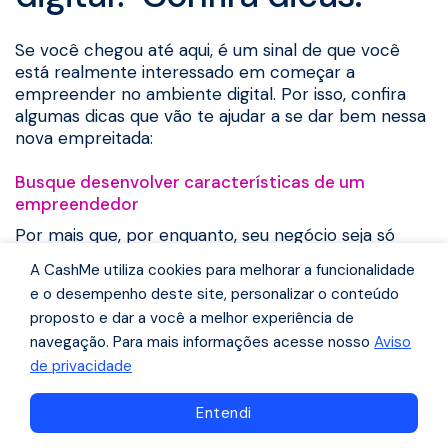
Se você chegou até aqui, é um sinal de que você
está realmente interessado em começar a
empreender no ambiente digital. Por isso, confira
algumas dicas que vão te ajudar a se dar bem nessa
nova empreitada:
Busque desenvolver características de um
empreendedor
Por mais que, por enquanto, seu negócio seja só
para gerar uma renda extra, é essencial que você
A CashMe utiliza cookies para melhorar a funcionalidade
busque desenvolver um perfil empreendedor. Dessa
e o desempenho deste site, personalizar o conteúdo
forma, você conseguirá despertar sua criatividade e
proposto e dar a você a melhor experiência de
ter a motivação necessária para fazer com que suas
navegação. Para mais informações acesse nosso
Aviso
vendas só aumentem. Isso também te ajudará a se
comprometer com seus consumidores.
de privacidade
Busque controlar as finanças do seu negócio
Navegue pelo conteúdo
Entendi
Mesmo que, inicialmente, você tenha poucas