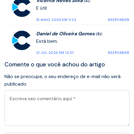
Vicente Neves Silva
diz:
E útil
15 MAIO 2024 EM 11:22
RESPONDER
Daniel de Oliveira Gomes
diz:
Está bem.
21 JUL 2024 EM 12:01
RESPONDER
Comente o que você achou do artigo
Não se preocupe, o seu endereço de e-mail não será
publicado.
Escreva
seu
comentário
aqui
*