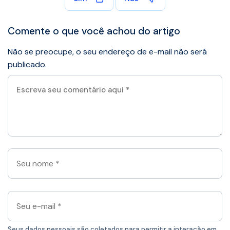
Comente o que você achou do artigo
Não se preocupe, o seu endereço de e-mail não será
publicado.
Escreva
seu
comentário
aqui
*
Seu
nome
*
Seu
e-
mail
Seus dados pessoais são coletados para permitir a interação em