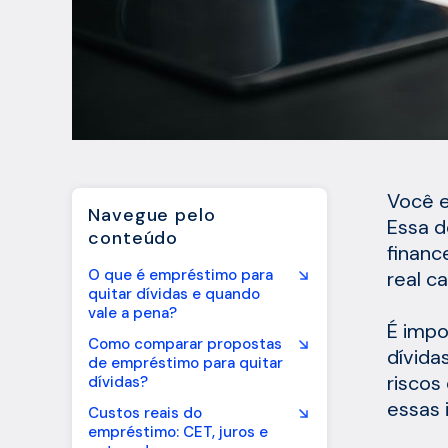
Você e
Navegue pelo
Essa d
conteúdo
financ
O que é empréstimo para
real c
quitar dívidas e quando
vale a pena?
É impo
Como comparar propostas
dívida
de empréstimo para quitar
riscos
dívidas?
essas 
Custos reais do
empréstimo: CET, juros e