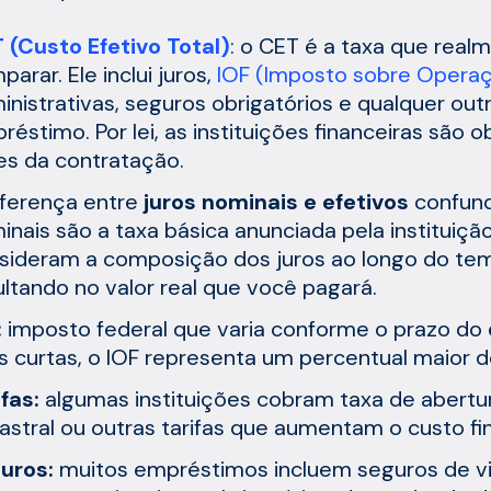
 (Custo Efetivo Total)
: o CET é a taxa que real
arar. Ele inclui juros,
IOF (Imposto sobre Operaç
inistrativas, seguros obrigatórios e qualquer ou
réstimo. Por lei, as instituições financeiras são 
es da contratação.
iferença entre
juros nominais e efetivos
confund
inais são a taxa básica anunciada pela instituição
sideram a composição dos juros ao longo do temp
ultando no valor real que você pagará.
:
imposto federal que varia conforme o prazo d
s curtas, o IOF representa um percentual maior do
ifas:
algumas instituições cobram taxa de abertur
astral ou outras tarifas que aumentam o custo fin
uros:
muitos empréstimos incluem seguros de vi