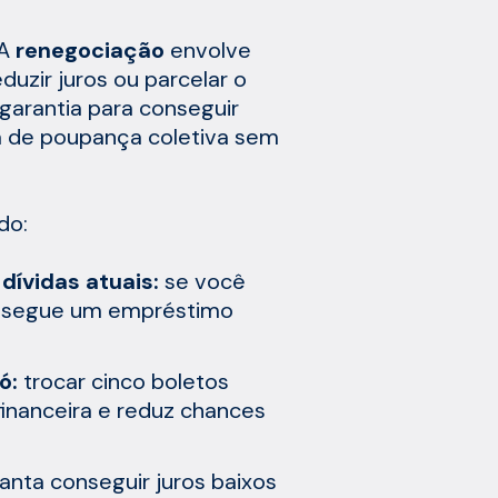
 A
renegociação
envolve
uzir juros ou parcelar o
arantia para conseguir
ma de poupança coletiva sem
do:
dívidas atuais:
se você
nsegue um empréstimo
só:
trocar cinco boletos
 financeira e reduz chances
anta conseguir juros baixos